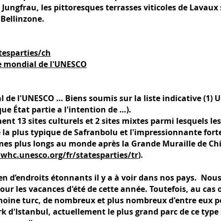
ungfrau, les pittoresques terrasses viticoles de Lavaux 
Bellinzone.
tesparties/ch
e mondial de l'UNESCO
de l'UNESCO … Biens soumis sur la liste indicative (1) Un
e État partie a l'intention de …).
ment 13 sites culturels et 2 sites mixtes parmi lesquels l
la plus typique de Safranbolu et l'impressionnante fort
mes plus longs au monde après la Grande Muraille de Chi
/whc.unesco.org/fr/statesparties/tr
).
n d’endroits étonnants il y a à voir dans nos pays. No
pour les vacances d'été de cette année. Toutefois, au cas
rimoine turc, de nombreux et plus nombreux d'entre eux 
 d'Istanbul, actuellement le plus grand parc de ce typ