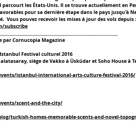
 il parcourt les États-Unis. Il se trouve actuellement en 
avorables pour sa dernière étape dans le pays jusqu'à N
té. Vous pouvez recevoir les mises à jour des vols depuis 
m/subscribe
________________________________________________________
ée par Cornucopia Magazine
'Istanbul Festival culturel 2016
 Galatasaray, siège de Vakko à Üsküdar et Soho House à 
ents/istanbul-international-arts-culture-festival-2016/
vents/scent-and-the-city/
blog/turkish-homes-memorable-scents-and-novel-topogr
n