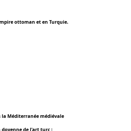
Empire ottoman et en Turquie.
ans la Méditerranée médiévale
doyenne de l'art turc :