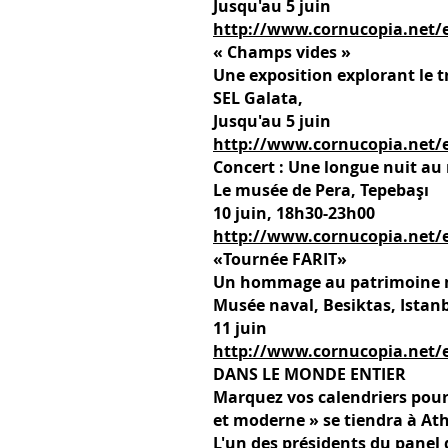
Jusqu'au 5 juin
http://www.cornucopia.net/ev
« Champs vides »
Une exposition explorant le 
SEL Galata,
Jusqu'au 5 juin
http://www.cornucopia.net/e
Concert : Une longue nuit a
Le musée de Pera, Tepebaşı
10 juin, 18h30-23h00
http://www.cornucopia.net/e
«Tournée FARIT»
Un hommage au patrimoine m
Musée naval, Besiktas, Istan
11 juin
http://www.cornucopia.net/ev
DANS LE MONDE ENTIER
Marquez vos calendriers pour l
et moderne » se tiendra à At
L'un des présidents du panel