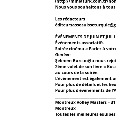
(
http://miniaturk.com.tr/ho
Nous vous souhaitons à tous 
Les rédacteurs
éditeursassosuisseturquie@
_________________________________
ÉVÉNEMENTS DE JUIN ET JUIL
Événements associatifs
Soirée cinéma « Parlez à votr
Genève
Şebnem Burcuoğlu nous rejoint
2ème volet de son livre « Koca
au cours de la soirée.
L'événement est également o
Pour plus de détails et les li
Pour plus d'événements de l'A
_________________________________
Montreux Volley Masters – 31
Montreux
Toutes les meilleures équipes