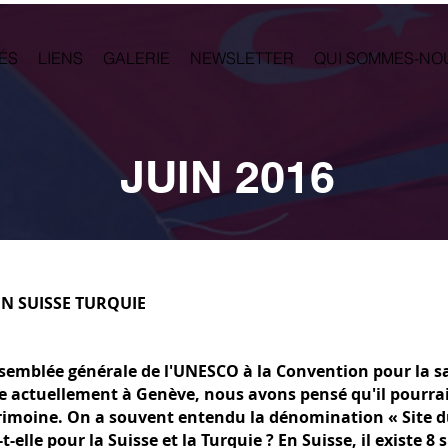
ÉS
LIENS
GALERIE
NEWSLETTER
QUI SOMMES-NO
JUIN 2016
ON SUISSE TURQUIE
'Assemblée générale de l'UNESCO à la Convention pour la
e actuellement à Genève, nous avons pensé qu'il pourrait
atrimoine. On a souvent entendu la dénomination « Site 
-elle pour la Suisse et la Turquie ? En Suisse, il existe 8 s