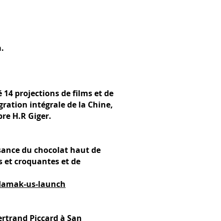
ka.
 14 projections de films et de
ation intégrale de la Chine,
ombre H.R Giger.
ssance du chocolat haut de
 et croquantes et de
-damak-us-launch
ertrand Piccard à San