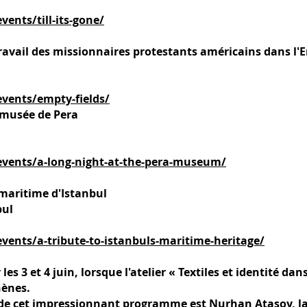
ents/till-its-gone/
travail des missionnaires protestants américains dans l'
vents/empty-fields/
u musée de Pera
vents/a-long-night-at-the-pera-museum/
aritime d'Istanbul
bul
ents/a-tribute-to-istanbuls-maritime-heritage/
es 3 et 4 juin, lorsque l'atelier « Textiles et identité d
hènes.
 de cet impressionnant programme est Nurhan Atasoy, la 