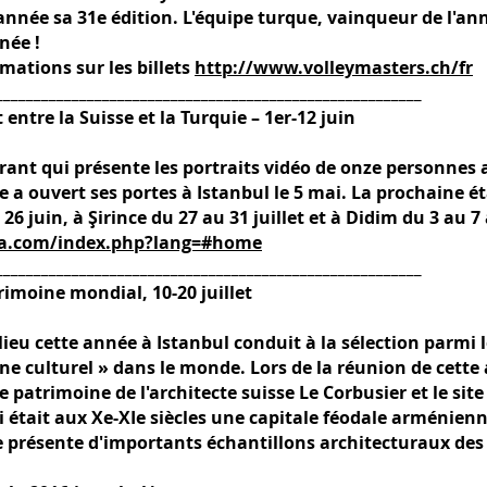
nnée sa 31e édition. L'équipe turque, vainqueur de l'an
année !
rmations sur les billets
http://www.volleymasters.ch/fr
________________________________________________________
entre la Suisse et la Turquie – 1er-12 juin
rant qui présente les portraits vidéo de onze personnes a
 a ouvert ses portes à Istanbul le 5 mai. La prochaine éta
6 juin, à Şirince du 27 au 31 juillet et à Didim du 3 au 7
da.com/index.php?lang=#home
________________________________________________________
rimoine mondial, 10-20 juillet
ieu cette année à Istanbul conduit à la sélection parmi l
e culturel » dans le monde. Lors de la réunion de cette 
le patrimoine de l'architecte suisse Le Corbusier et le sit
ui était aux Xe-XIe siècles une capitale féodale arménienne
e présente d'importants échantillons architecturaux des 