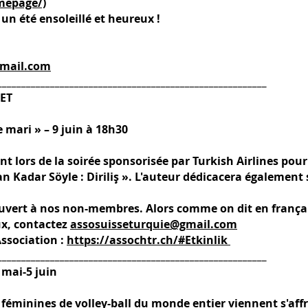
mepage/)
un été ensoleillé et heureux !
gmail.com
________________________________________________________
LET
e mari » – 9 juin à 18h30
 lors de la soirée sponsorisée par Turkish Airlines pour 
n Kadar Söyle : Diriliş ». L'auteur dédicacera également s
uvert à nos non-membres. Alors comme on dit en franç
eux, contactez
assosuisseturquie@gmail.com
ssociation :
https://assochtr.ch/#Etkinlik
________________________________________________________
 mai-5 juin
 féminines de volley-ball du monde entier viennent s'affr