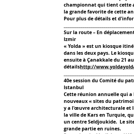
championnat qui tient cette a
la grande favorite de cette 
Pour plus de détails et d'info
_________________________________
Sur la route – En déplacement 
Izmir
« Yolda » est un kiosque itiné
dans les deux pays. Le kiosque
ensuite à Çanakkale du 21 au 2
détails
http://www.yoldayol
_________________________________
40e session du Comité du pat
Istanbul
Cette réunion annuelle qui a l
nouveaux « sites du patrimoin
y a l'œuvre architecturale et 
la ville de Kars en Turquie, q
un centre Seldjoukide. Le sit
grande partie en ruines.