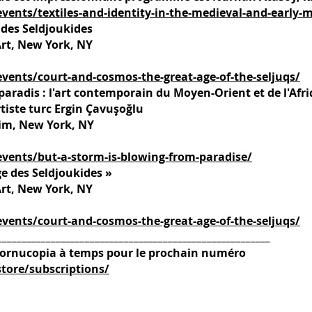
vents/textiles-and-identity-in-the-medieval-and-early
 des Seldjoukides
rt, New York, NY
vents/court-and-cosmos-the-great-age-of-the-seljuqs/
paradis : l'art contemporain du Moyen-Orient et de l'Afr
tiste turc Ergin Çavuşoğlu
im, New York, NY
vents/but-a-storm-is-blowing-from-paradise/
ge des Seldjoukides »
rt, New York, NY
vents/court-and-cosmos-the-great-age-of-the-seljuqs/
________________________________________________________
ornucopia à temps pour le prochain numéro
tore/subscriptions/