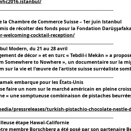
whc2016.istanbul/
________________________________________________________
de la Chambre de Commerce Suisse – 1er juin Istanbul
mis de récolter des fonds pour la Fondation Darüşşafa
-welcoming-cocktail-reception/
________________________________________________________
nbul Modern, du 21 au 28 avril
gement de décor » et en turc « Tebdil-i Mekân » a proposé
m Somewhere to Nowhere », un documentaire sur la migr
lm sur la vie et l'œuvre de l'artiste suisse surréaliste s
________________________________________________________
 Damak embarque pour les États-Unis
 se faire un nom sur le marché américain en pleine croi
me « une somptueuse combinaison de pistaches beurrées
dia/pressreleases/turkish-pistachio-chocolate-nestle
________________________________________________________
illeuse étape Hawaï-Californie
notre membre Borschberg a été posé par son partenaire B