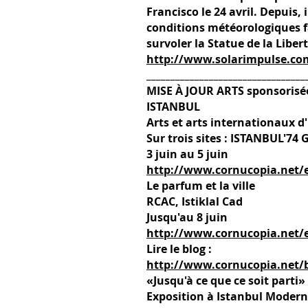
Francisco le 24 avril. Depuis,
conditions météorologiques f
survoler la Statue de la Liber
http://www.solarimpulse.co
_________________________________
MISE À JOUR ARTS sponsoris
ISTANBUL
Arts et arts internationaux d
Sur trois sites : ISTANBUL'74
3 juin au 5 juin
http://www.cornucopia.net/ev
Le parfum et la ville
RCAC, Istiklal Cad
Jusqu'au 8 juin
http://www.cornucopia.net/e
Lire le blog :
http://www.cornucopia.net/
«Jusqu'à ce que ce soit parti»
Exposition à Istanbul Moder