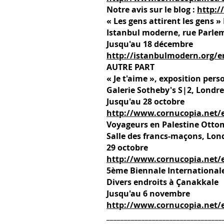
Notre avis sur le blog :
http:/
« Les gens attirent les gens 
Istanbul moderne, rue Parlem
Jusqu'au 18 décembre
http://istanbulmodern.org/e
AUTRE PART
« Je t'aime », exposition per
Galerie Sotheby's S|2, Londre
Jusqu'au 28 octobre
http://www.cornucopia.net/e
Voyageurs en Palestine Otto
Salle des francs-maçons, Lon
29 octobre
http://www.cornucopia.net/e
5ème Biennale International
Divers endroits à Çanakkale
Jusqu'au 6 novembre
http://www.cornucopia.net/e
_________________________________