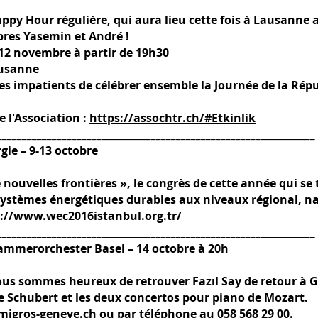
py Hour régulière, qui aura lieu cette fois à Lausanne a
bres Yasemin et André !
 12 novembre à partir de 19h30
ausanne
s impatients de célébrer ensemble la Journée de la Rép
 l'Association :
https://assochtr.ch/#Etkinlik
________________________________________________________________
gie – 9-13 octobre
nouvelles frontières », le congrès de cette année qui se 
 systèmes énergétiques durables aux niveaux régional, na
://www.wec2016istanbul.org.tr/
________________________________________________________________
Kammerorchester Basel – 14 octobre à 20h
ous sommes heureux de retrouver Fazıl Say de retour à
Schubert et les deux concertos pour piano de Mozart.
migros-geneve.ch
ou par téléphone au 058 568 29 00.