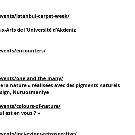
vents/istanbul-carpet-week/
x-Arts de l'Université d'Akdeniz
events/encounters/
events/one-and-the-many/
e la nature » réalisées avec des pigments naturels
esign, Nuruosmaniye
vents/colours-of-nature/
ui est en vous ? »
ents/inci-eviner-retrospective/