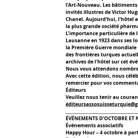
l'Art-Nouveau. Les bâtiments 
invités illustres de Victor H
Chanel. Aujourd'hui, l'hôtel 
la plus grande société phar
L'importance particulière de 
Lausanne en 1923 dans ses loc
la Première Guerre mondiale c
des frontières turques actuell
archives de l'hôtel sur cet é
Nous vous attendons nombreux
Avec cette édition, nous cél
remercier pour vos commentai
Éditeurs
Veuillez nous tenir au coura
éditeursassosuisseturquie@
_________________________________
ÉVÉNEMENTS D'OCTOBRE ET
Événements associatifs
Happy Hour – 4 octobre à part