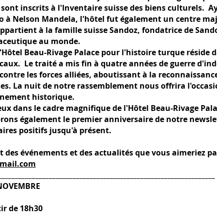
sont inscrits à l'Inventaire suisse des biens culturels. 
ugo à Nelson Mandela, l'hôtel fut également un centre maj
appartient à la famille suisse Sandoz, fondatrice de Sand
maceutique au monde.
l'Hôtel Beau-Rivage Palace pour l'histoire turque réside d
aux. Le traité a mis fin à quatre années de guerre d'in
ontre les forces alliées, aboutissant à la reconnaissanc
es. La nuit de notre rassemblement nous offrira l'occasio
vénement historique.
 dans le cadre magnifique de l'Hôtel Beau-Rivage Pala
ébrons également le premier anniversaire de notre newsle
res positifs jusqu'à présent.
nt des événements et des actualités que vous aimeriez pa
gmail.com
________________________________________________________________
 NOVEMBRE
ir de 18h30