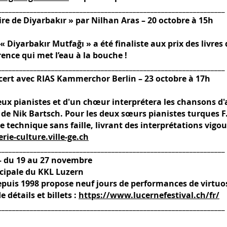
________________________________________________________________
ire de Diyarbakır » par Nilhan Aras – 20 octobre à 15h
« Diyarbakır Mutfağı » a été finaliste aux prix des livre
nce qui met l’eau à la bouche !
________________________________________________________________
cert avec RIAS Kammerchor Berlin – 23 octobre à 17h
x pianistes et d'un chœur interprétera les chansons d
de Nik Bartsch. Pour les deux sœurs pianistes turques F
 technique sans faille, livrant des interprétations vigou
erie-culture.ville-ge.ch
________________________________________________________________
 – du 19 au 27 novembre
ncipale du KKL Luzern
epuis 1998 propose neuf jours de performances de virtuo
 détails et billets :
https://www.lucernefestival.ch/fr/
________________________________________________________________