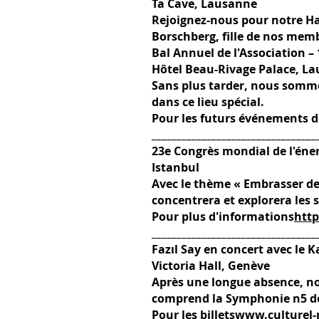
Ta Cave, Lausanne
Rejoignez-nous pour notre Hap
Borschberg, fille de nos mem
Bal Annuel de l'Association –
Hôtel Beau-Rivage Palace, L
Sans plus tarder, nous somme
dans ce lieu spécial.
Pour les futurs événements de
_________________________________
23e Congrès mondial de l'éner
Istanbul
Avec le thème « Embrasser de 
concentrera et explorera les
Pour plus d'informations
http
_________________________________
Fazıl Say en concert avec le 
Victoria Hall, Genève
Après une longue absence, n
comprend la Symphonie n5 de 
Pour les billets
www.culturel-