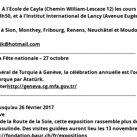
A l'Ecole de Cayla (Chemin William-Lescaze 12) les cours 
h50, et à l'Institut International de Lancy (Avenue Eugèn
es à Sion, Monthey, Fribourg, Renens, Neuchâtel et Moud
evik@hotmail.com
________________________________________________________________
a Fête nationale – 27 octobre
néral de Turquie à Genève, la célébration annuelle est l
urque par Atatürk.
ter
http://geneva.cg.mfa.gov.tr/
________________________________________________________________
Jusqu’au 26 février 2017
ve
de la Route de la Soie, cette exposition rassemble plus d
'Insulinde. Des visites guidées auront lieu les 13 novembr
://fondation-baur.ch/fr/expositions