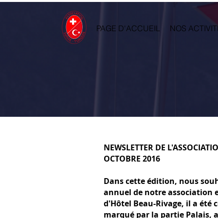
PAGE D'ACCUEIL
NOS ACTIVIT
NEWSLETTER DE L'ASSOCIATI
OCTOBRE 2016
Dans cette édition, nous souh
annuel de notre association 
d'Hôtel Beau-Rivage, il a été 
marqué par la partie Palais,