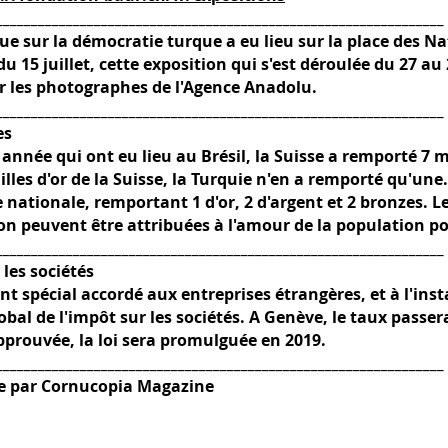
________________________________________________________________
e sur la démocratie turque a eu lieu sur la place des Na
 15 juillet, cette exposition qui s'est déroulée du 27 a
 les photographes de l'Agence Anadolu.
________________________________________________________________
es
nnée qui ont eu lieu au Brésil, la Suisse a remporté 7 mé
les d'or de la Suisse, la Turquie n'en a remporté qu'une.
ve nationale, remportant 1 d'or, 2 d'argent et 2 bronzes. L
ron peuvent être attribuées à l'amour de la population po
________________________________________________________________
les sociétés
nt spécial accordé aux entreprises étrangères, et à l'in
obal de l'impôt sur les sociétés. A Genève, le taux passe
approuvée, la loi sera promulguée en 2019.
________________________________________________________________
e par Cornucopia Magazine