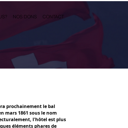
US?
NOS DONS
CONTACT
lera prochainement le bal
 en mars 1861 sous le nom
ecturalement, l'hôtel est plus
elques éléments phares de