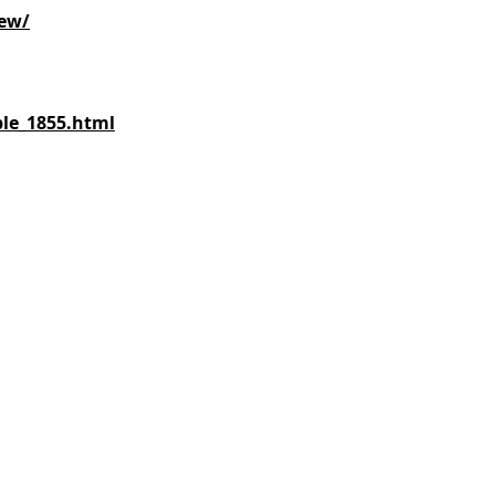
iew/
ple_1855.html