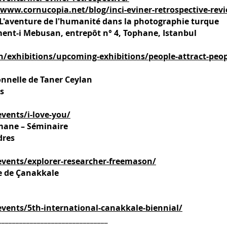
/www.cornucopia.net/blog/inci-eviner-retrospective-rev
» L'aventure de l'humanité dans la photographie turque
ent-i Mebusan, entrepôt n° 4, Tophane, Istanbul
n/exhibitions/upcoming-exhibitions/people-attract-peo
sonnelle de Taner Ceylan
s
vents/i-love-you/
mane – Séminaire
dres
vents/explorer-researcher-freemason/
e de Çanakkale
vents/5th-international-canakkale-biennial/
_______________________________