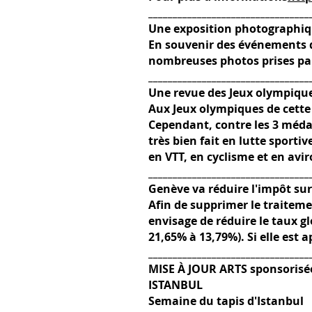
_________________________________
Une exposition photographiqu
En souvenir des événements du
nombreuses photos prises par
_________________________________
Une revue des Jeux olympiqu
Aux Jeux olympiques de cette a
Cependant, contre les 3 médail
très bien fait en lutte sporti
en VTT, en cyclisme et en avi
_________________________________
Genève va réduire l'impôt sur 
Afin de supprimer le traiteme
envisage de réduire le taux gl
21,65% à 13,79%). Si elle est 
_________________________________
MISE À JOUR ARTS sponsorisé
ISTANBUL
Semaine du tapis d'Istanbul