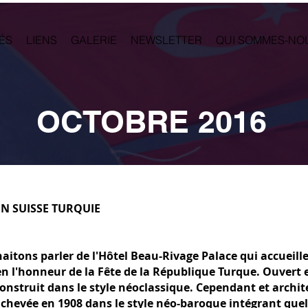
ÉS
LIENS
GALERIE
NEWSLETTER
QUI SOMMES-NO
OCTOBRE 2016
ON SUISSE TURQUIE
aitons parler de l'Hôtel Beau-Rivage Palace qui accueil
en l'honneur de la Fête de la République Turque. Ouvert
construit dans le style néoclassique. Cependant et archit
 achevée en 1908 dans le style néo-baroque intégrant qu