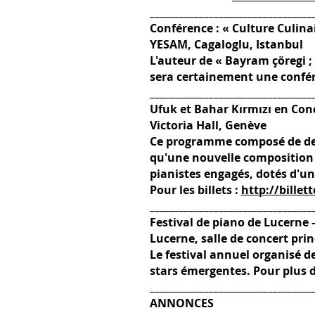
_________________________________
Conférence : « Culture Culina
YESAM, Cagaloglu, Istanbul
L'auteur de « Bayram çöregi ; 
sera certainement une confére
_________________________________
Ufuk et Bahar Kırmızı en Con
Victoria Hall, Genève
Ce programme composé de deu
qu'une nouvelle composition 
pianistes engagés, dotés d'une
Pour les billets :
http://billett
_________________________________
Festival de piano de Lucerne
Lucerne, salle de concert pri
Le festival annuel organisé d
stars émergentes. Pour plus de
_________________________________
ANNONCES