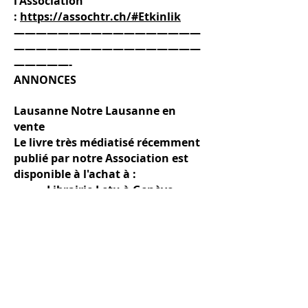
l'Association
:
https://assochtr.ch/#Etkinlik
—————————————————
—————————————————
—————-
ANNONCES
Lausanne Notre Lausanne en
vente
Le livre très médiatisé récemment
publié par notre Association est
disponible à l'achat à :
– Librairie Letu à Genève
– En ligne sur notre site
internet
https://assochtr.ch
– Et aussi
sur
https://www.abebooks.com/se
rvlet/BookDetailsPL?
bi=22298731039&searchurl=sortby
%3D0%26vci%3D601833