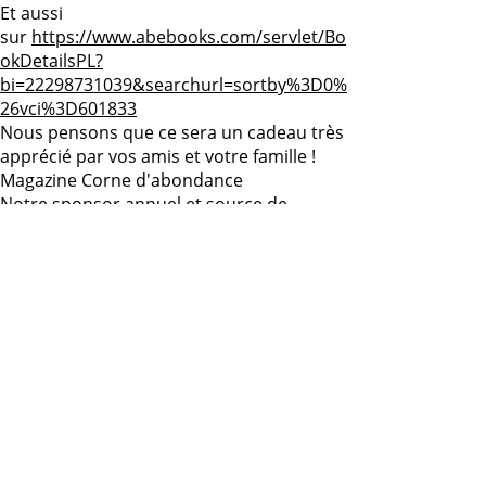
Et aussi
sur
https://www.abebooks.com/servlet/Bo
okDetailsPL?
bi=22298731039&searchurl=sortby%3D0%
26vci%3D601833
Nous pensons que ce sera un cadeau très
apprécié par vos amis et votre famille !
Magazine Corne d'abondance
Notre sponsor annuel et source de
nombreux événements qui ont lieu en
Turquie et dans le monde, apprécierait
beaucoup votre soutien.
Abonnez-vous au magazine Cornucopia à
temps pour le prochain numéro
http://www.cornucopia.net/store/subscrip
tions/
————————————————————
———————————————————-
FAITS SAILLANTS RÉCENTS